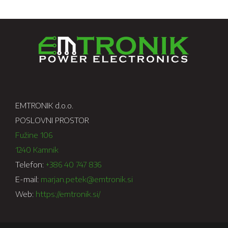
EMTRONIK d.o.o.
POSLOVNI PROSTOR
Fužine 106
1240 Kamnik
Telefon:
+386 40 747 836
E-mail:
marjan.petek@emtronik.si
Web:
https://emtronik.si/